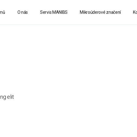
mů
O nás
Servis MANIBS
Mikroúderové značení
K
ng elit