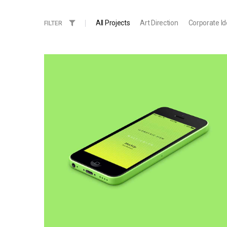
All Projects
Art Direction
Corporate Id
FILTER